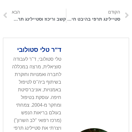
הקודם
הבא
סטיילינג תרפי בהיבט חינוכי – חדר המורות כמו מסלול דוגמנות
קשב וריכוז וסטיילינג תרפי – עם ד"ר שירלי הרשקו
ד"ר טלי סטולובי
טלי סטולובי, ד"ר לעבודה
סוציאלית, מרצה במכללה
לחברה ואמנויות וחוקרת
בשיתוף ביה"ס לטיפול
באמנויות, אוניברסיטת
חיפה. עוסקת בטיפול
ומחקר מ-2004. צמחתי
בעולם בריאות הנפש
(מרכז רפואי "לב השרון")
ויצרתי את סטיילינג תרפי