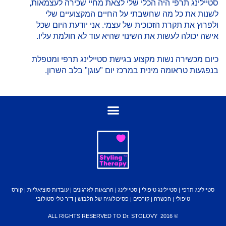
סטיילינג תרפי היה הכלי שלי לצאת מחיי שכירה לעצמאות,
לשנות את כל מה שחשבתי על החיים המקצועיים שלי
ולפרוץ את תקרת הזכוכית של עצמי. אני יודעת היום שכל
אישה יכולה לעשות את השינוי שהיא עוד לא חולמת עליו.
כיום
מכשירה נשות מקצוע בגישת סטיילינג תרפי
ומטפלת
בנפגעות טראומה מינית במרכז יום "עוגן" בלב השרון.
סטיילינג תרפי | סטיילינג טיפולי | סטיילינג | הרצאות לארגונים | עובדות סוציאליות | קורס
טיפולי | הכשרה | קורסים | פסיכולוגיה של הלבוש | ד"ר טלי סטולובי
© 2016 ALL RIGHTS RESERVED TO Dr. STOLOVY