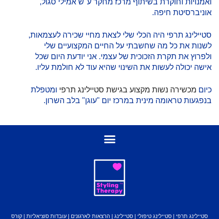
ואמנויות וחוקרת בשיתוף מרכז מחקר ע"ש אמילי סגול,
אוניברסיטת חיפה.
סטיילינג תרפי היה הכלי שלי לצאת מחיי שכירה לעצמאות,
לשנות את כל מה שחשבתי על החיים המקצועיים שלי
ולפרוץ את תקרת הזכוכית של עצמי. אני יודעת היום שכל
אישה יכולה לעשות את השינוי שהיא עוד לא חולמת עליו.
כיום
מכשירה נשות מקצוע בגישת סטיילינג תרפי
ומטפלת
בנפגעות טראומה מינית במרכז יום "עוגן" בלב השרון.
סטיילינג תרפי | סטיילינג טיפולי | סטיילינג | הרצאות לארגונים | עובדות סוציאליות | קורס